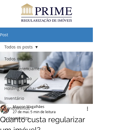
Post
Todos os posts
Todos os posts
Georreferenciamento
Regularização
Holding Familiar
Inventário
Maycon Magalhães
Condomínios
27 de mai.
5 min de leitura
Quanto custa regularizar
Loteamentos