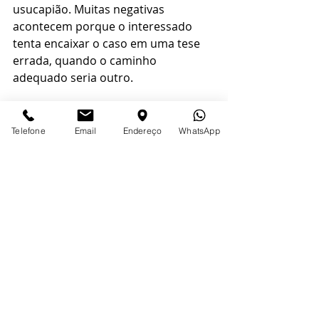
usucapião. Muitas negativas 
acontecem porque o interessado 
tenta encaixar o caso em uma tese 
errada, quando o caminho 
adequado seria outro.
Também é preciso observar que a 
usucapião não serve para qualquer 
Telefone
Email
Endereço
WhatsApp
ocupação. Posse precária, mera 
permissão de uso, comodato ou 
ocupação contestada podem 
inviabilizar o pedido, mesmo com 
grande volume de documentos. A 
qualidade jurídica da posse pesa 
mais do que a quantidade de papéis 
apresentados.
Erros comuns na reunião 