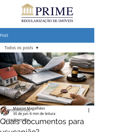
Post
Todos os posts
Todos os posts
Georreferenciamento
Regularização
Holding Familiar
Inventário
Maycon Magalhães
Condomínios
30 de jun.
6 min de leitura
Quais documentos para
Loteamentos