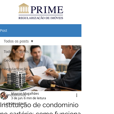
Post
Todos os posts
Todos os posts
Georreferenciamento
Regularização
Holding Familiar
Inventário
Maycon Magalhães
Condomínios
3 de jun.
6 min de leitura
Instituição de condomínio
Loteamentos