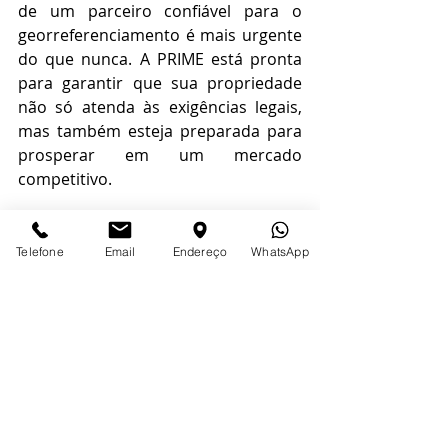
de um parceiro confiável para o 
georreferenciamento é mais urgente 
do que nunca. A PRIME está pronta 
para garantir que sua propriedade 
não só atenda às exigências legais, 
mas também esteja preparada para 
prosperar em um mercado 
competitivo.
Não deixe para a última hora. 
Garanta a regularização e o sucesso 
Telefone
Email
Endereço
WhatsApp
de sua propriedade rural com a 
PRIME. Entre em contato conosco 
hoje mesmo e dê o primeiro passo 
em direção a uma gestão imobiliária 
segura e eficaz.
Carla Luiza Verissimo Lobato 