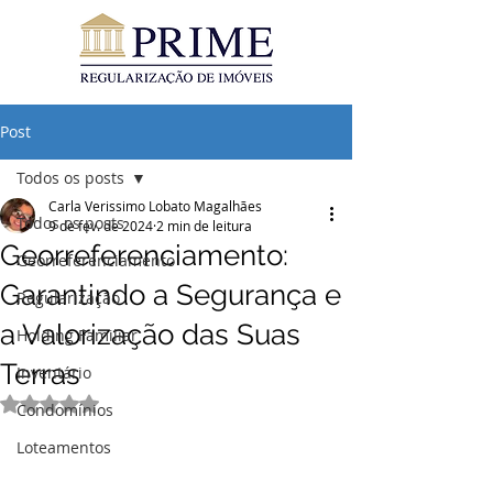
Post
Todos os posts
Carla Verissimo Lobato Magalhães
Todos os posts
9 de fev. de 2024
2 min de leitura
Georreferenciamento:
Georreferenciamento
Garantindo a Segurança e
Regularização
a Valorização das Suas
Holding Familiar
Terras
Inventário
Avaliado com NaN de 5 estrelas.
Condomínios
Loteamentos