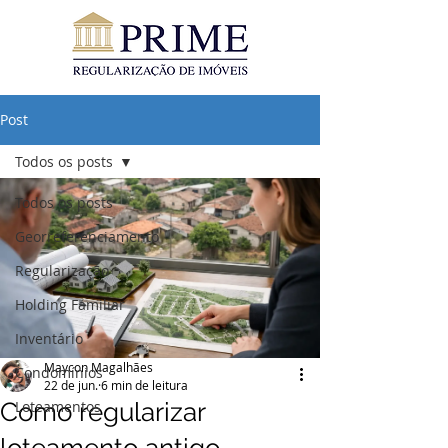
Post
Todos os posts
Todos os posts
Georreferenciamento
Regularização
Holding Familiar
Inventário
Maycon Magalhães
Condomínios
22 de jun.
6 min de leitura
Como regularizar
Loteamentos