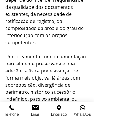
depende do nível de irregularidade, 
da qualidade dos documentos 
existentes, da necessidade de 
retificação de registro, da 
complexidade da área e do grau de 
interlocução com os órgãos 
competentes.
Um loteamento com documentação 
parcialmente preservada e boa 
aderência física pode avançar de 
forma mais objetiva. Já áreas com 
sobreposição, divergência de 
perímetro, histórico sucessório 
indefinido, passivo ambiental ou 
ocupação muito alterada costumam 
demandar mais etapas. O mesmo 
Telefone
Email
Endereço
WhatsApp
vale para empreendimentos antigos 
em que a matrícula de origem nunca 